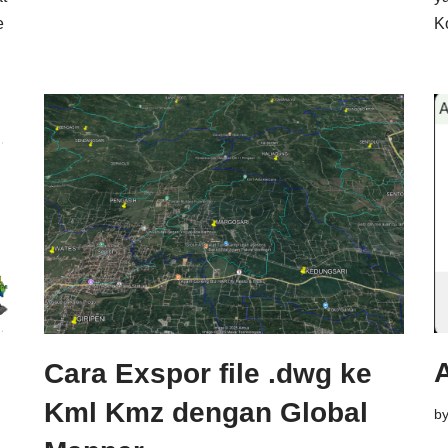
e
K
Cara Exspor file .dwg ke
Kml Kmz dengan Global
b