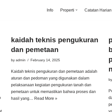
Info
Properti
Catatan Harian
kaidah teknis pengukuran
dan pemetaan
b
p
by
admin
February 14, 2025
Kaidah teknis pengukuran dan pemetaan adalah
aturan dan pedoman yang digunakan dalam
b
pelaksanaan kegiatan pengukuran tanah dan
P
pemetaan untuk memastikan bahwa proses dan
p
d
hasil yang…
Read More »
p
t
y