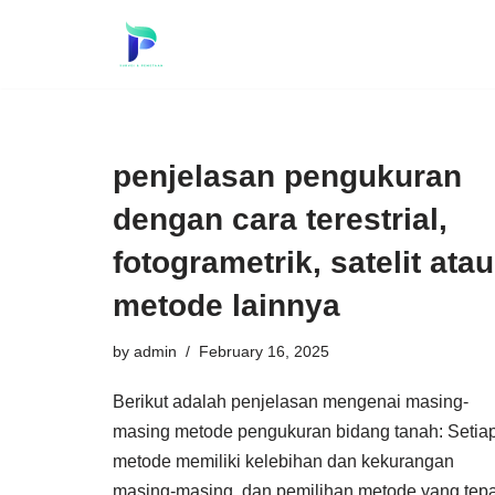
Skip
to
content
penjelasan pengukuran
dengan cara terestrial,
fotogrametrik, satelit atau
metode lainnya
by
admin
February 16, 2025
Berikut adalah penjelasan mengenai masing-
masing metode pengukuran bidang tanah: Setia
metode memiliki kelebihan dan kekurangan
masing-masing, dan pemilihan metode yang tepa