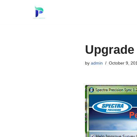
Skip
to
content
Upgrade 
by
admin
October 9, 20