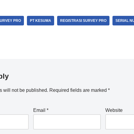
URVEY PRO
PT KESUMA
REGISTRASI SURVEY PRO
SERIAL N
ply
 will not be published.
Required fields are marked
*
Email
*
Website