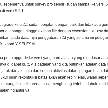
lau sebenarnya untuk survey pro sendiri sudah sampai ke versi 5
 di versi 5.2.1
pgrade ke 5.2.1 sudah berjalan dengan baik dan tidak ada ge
or dilapangan hingga exsport file dengan extension .txt, .csv d
nginkan, pada dasarnya penggabaran 2d yang selama ini petuga
 X, koord Y SELESAI.
pa perlu upgrade ke versi yang baru alasan yang mendasar ada
nya di dapat id, x, y, z padalah yang kita butuhkan adalah data
jarak dan azimuth dan semua aktivitas dalam pengambilan dat
 ukur ingin rekontruksi batas akan akan lebih jelas, walau seb
u kurang flexibel karena musti menghitung terlebih dahulu dari 
alah nglantur ya.