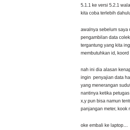
5.1.1 ke versi 5.2.1 wa
kita coba terlebih dahulu
awalnya sebelum saya u
pengambilan data colekt
tergantung yang kita i
membutuhkan id, koord
nah ini dia alasan kena
ingin penyajian data ha
yang menerangan sudut 
nantinya ketika petugas
x,y pun bisa namun tent
panjangan meter, kook m
oke embali ke laptop…