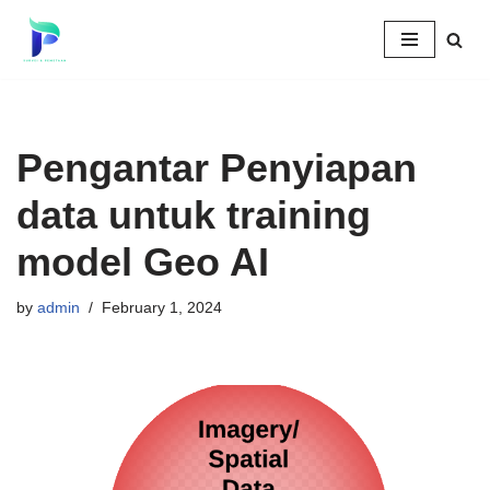
Skip
to
content
Pengantar Penyiapan
data untuk training
model Geo AI
by
admin
February 1, 2024