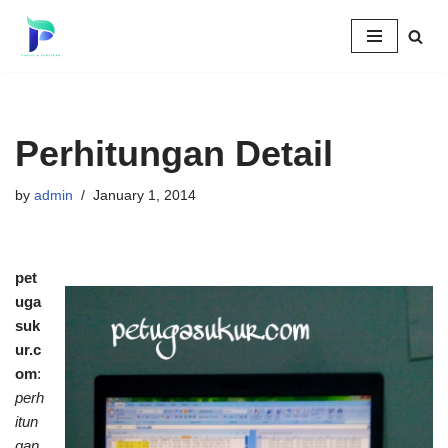
Skip
to
content
Perhitungan Detail
by
admin
January 1, 2014
pet
uga
suk
ur.c
om
:
perh
itun
gan