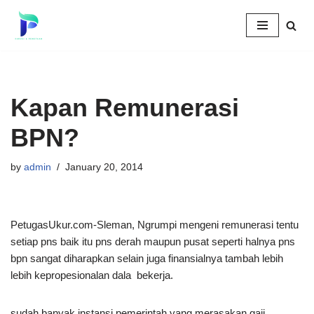
Skip
to
content
Kapan Remunerasi
BPN?
by
admin
January 20, 2014
PetugasUkur.com-Sleman, Ngrumpi mengeni remunerasi tentu
setiap pns baik itu pns derah maupun pusat seperti halnya pns
bpn sangat diharapkan selain juga finansialnya tambah lebih
lebih kepropesionalan dala bekerja.
sudah banyak instansi pemerintah yang merasakan gaji