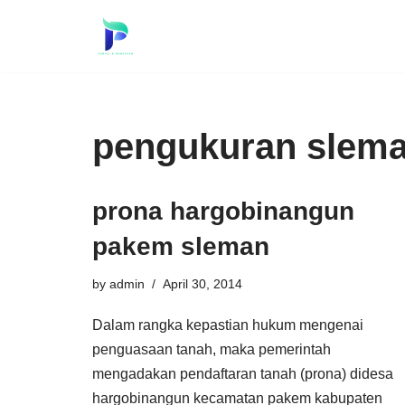
Skip
to
content
pengukuran slem
prona hargobinangun
pakem sleman
by
admin
April 30, 2014
Dalam rangka kepastian hukum mengenai
penguasaan tanah, maka pemerintah
mengadakan pendaftaran tanah (prona) didesa
hargobinangun kecamatan pakem kabupaten