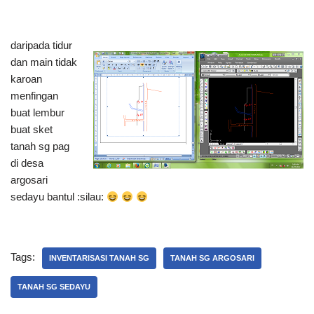
daripada tidur
dan main tidak
karoan
menfingan
buat lembur
buat sket
tanah sg pag
di desa
argosari
sedayu bantul :silau:
Tags:
INVENTARISASI TANAH SG
TANAH SG ARGOSARI
TANAH SG SEDAYU