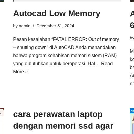
Autocad Low Memory
6
by
admin
December 31, 2024
b
Pesan kesalahan “FATAL ERROR: Out of memory
– shutting down” di AutoCAD Anda menandakan
M
bahwa program kehabisan memori sistem (RAM)
k
yang dibutuhkan untuk beroperasi. Hal…
Read
b
More »
A
n
cara perawatan laptop
dengan memori ssd agar