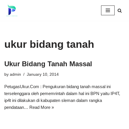
Skip
to
content
ukur bidang tanah
Ukur Bidang Tanah Massal
by
admin
January 10, 2014
PetugasUkur.Com : Pengukuran bidang tanah massal ini
terselenggara oleh pememrintah dalam hal ini BPN yaitu IP4T,
ip4t ini dilakukan di kabupaten sleman dalam rangka
pendataan…
Read More »