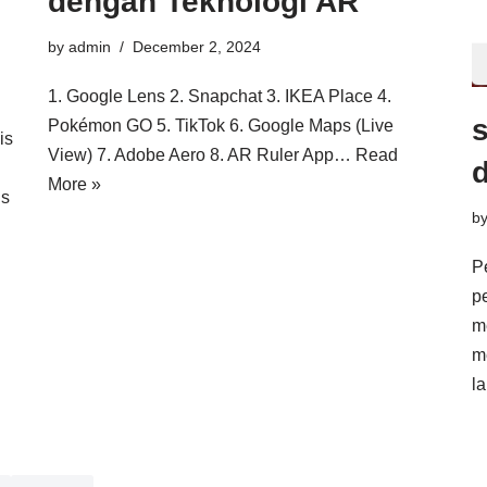
dengan Teknologi AR
by
admin
December 2, 2024
1. Google Lens 2. Snapchat 3. IKEA Place 4.
Pokémon GO 5. TikTok 6. Google Maps (Live
is
View) 7. Adobe Aero 8. AR Ruler App…
Read
d
More »
ns
b
P
p
m
m
l