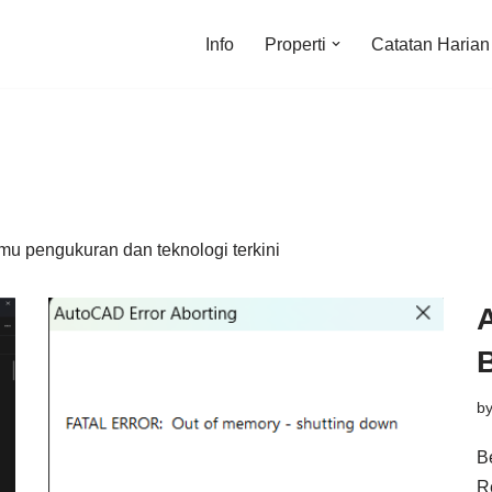
Info
Properti
Catatan Harian
u pengukuran dan teknologi terkini
A
b
B
R